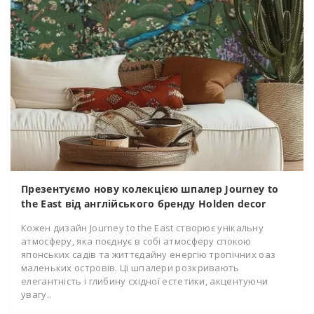
Презентуємо нову колекцією шпалер Journey to
the East від англійського бренду Holden decor
Кожен дизайн Journey to the East створює унікальну
атмосферу, яка поєднує в собі атмосферу спокою
японських садів та життєдайну енергію тропічних оаз
маленьких островів. Ці шпалери розкривають
елегантність і глибину східної естетики, акцентуючи
увагу..