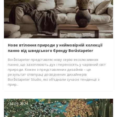
Нове втілення природи у неймовірній колекції
панно від шведського бренду Boråstapeter
Boråstapeter представляє нову серію ексклюзивних
панно, що захоплюють дух і переносять у чарівний світ
природи. Кожен з представлених дизайнів – це
результат співпраці досвідчених дизайнерів
Boråstapeter Studio, які об’єднали сучасні тенденції з
прир..
30.09.2024