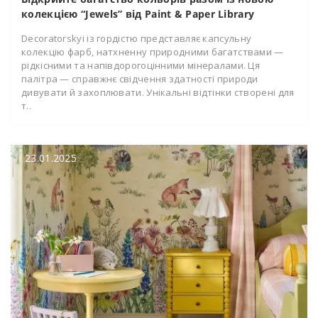
колекцією “Jewels” від Paint & Paper Library
Decoratorskyi із гордістю представляє капсульну
колекцію фарб, натхненну природними багатствами —
рідкісними та напівдорогоцінними мінералами. Ця
палітра — справжнє свідчення здатності природи
дивувати й захоплювати. Унікальні відтінки створені для
т..
23.01.2025