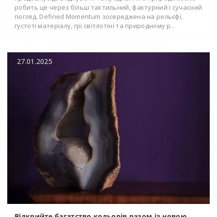
робить це через більш тактильний, фактурний і сучасний
погляд. Defined Momentum зосереджена на рельєфі,
густоті матеріалу, грі світлотіні та природному р..
27.01.2025
Відкрийте багатство кольорів разом із новою