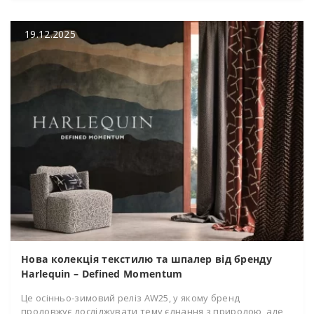
19.12.2025
Нова колекція текстилю та шпалер від бренду
Harlequin – Defined Momentum
Це осінньо-зимовий реліз AW25, у якому бренд
продовжує досліджувати тему єднання з природою, але