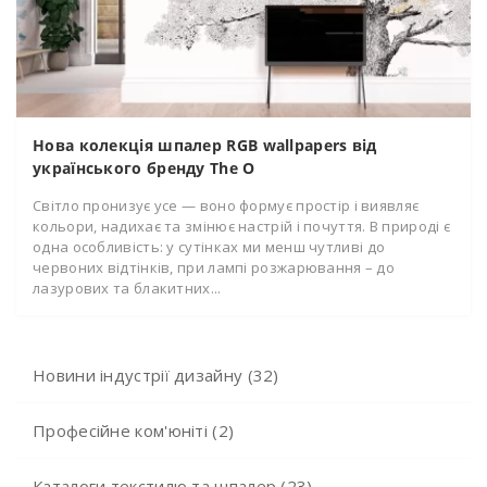
Нова колекція шпалер RGB wallpapers від
українського бренду The O
Світло пронизує усе — воно формує простір і виявляє
кольори, надихає та змінює настрій і почуття. В природі є
одна особливість: у сутінках ми менш чутливі до
червоних відтінків, при лампі розжарювання – до
лазурових та блакитних...
Новини індустрії дизайну (32)
Професійне ком'юніті (2)
Каталоги текстилю та шпалер (23)