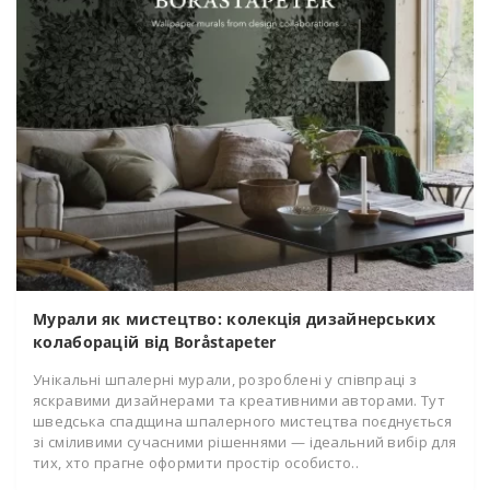
Мурали як мистецтво: колекція дизайнерських
колаборацій від Boråstapeter
Унікальні шпалерні мурали, розроблені у співпраці з
яскравими дизайнерами та креативними авторами. Тут
шведська спадщина шпалерного мистецтва поєднується
зі сміливими сучасними рішеннями — ідеальний вибір для
тих, хто прагне оформити простір особисто..