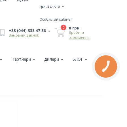
грн.
Валюта
Особистий кабінет
0 грн.
0
+38 (044) 333 47 56
Зробити
Замовити дзвінок
замовлення
Партнери
Дилери
БЛОГ
КНОПКА
ЗВ'ЯЗКУ