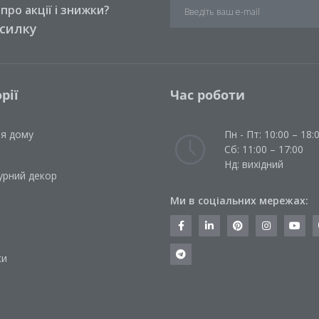
ро акції і знижки?
зсилку
рії
Час роботи
ля дому
Пн - Пт: 10:00 – 18:
Сб: 11:00 – 17:00
Нд: вихідний
урний декор
Ми в соціальних мережах:
и
ки