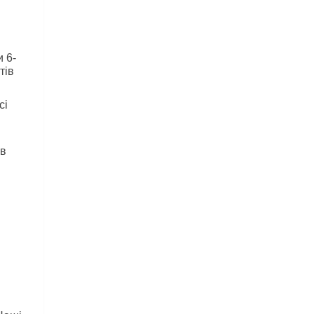
 6-
ів 
і 
в 