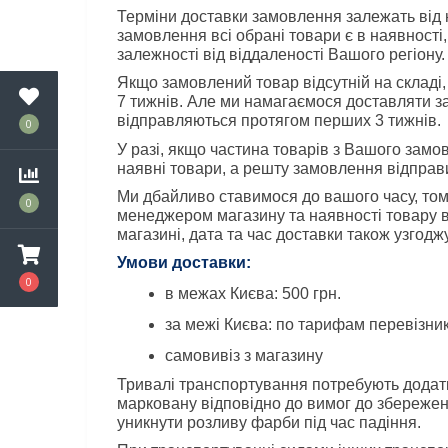
Терміни доставки замовлення залежать від 
замовлення всі обрані товари є в наявності,
залежності від віддаленості Вашого регіону.
Якщо замовлений товар відсутній на складі
7 тижнів. Але ми намагаємося доставляти з
відправляються протягом перших 3 тижнів.
0
У разі, якщо частина товарів з Вашого замов
наявні товари, а решту замовлення відправи
Ми дбайливо ставимося до вашого часу, тому
0
менеджером магазину та наявності товару в м
магазині, дата та час доставки також узгод
Умови доставки:
0
в межах Києва: 500 грн.
за межі Києва: по тарифам перевізни
самовивіз з магазину
Тривалі транспортування потребують додатк
марковану відповідно до вимог до збережен
уникнути розливу фарби під час падіння.