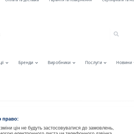
ії
Бренди
Виробники
Послуги
Новини
ю право:
 зміни цін не будуть застосовуватися до замовлень, 
огою електронного листа чи телефонного дзвінка.