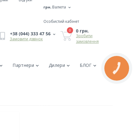
грн.
Валюта
Особистий кабінет
0 грн.
0
+38 (044) 333 47 56
Зробити
Замовити дзвінок
замовлення
Партнери
Дилери
БЛОГ
КНОПКА
ЗВ'ЯЗКУ