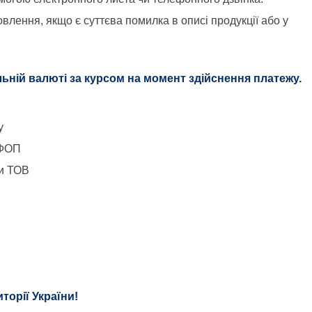
влення, якщо є суттєва помилка в описі продукції або у 
льній валюті за курсом на момент здійснення платежу.
у
 ФОП
ти ТОВ
торії України!