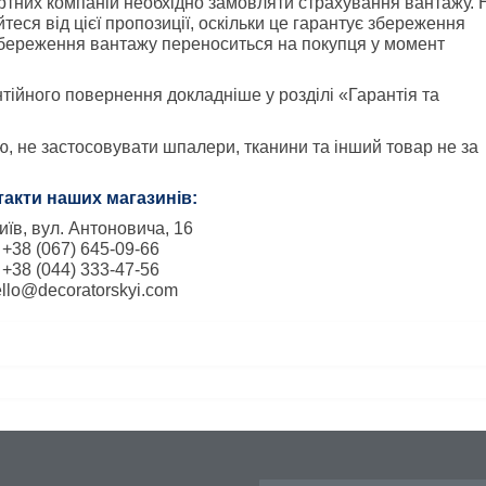
тних компаній необхідно замовляти страхування вантажу. Н
йтеся від цієї пропозиції, оскільки це гарантує збереження 
 збереження вантажу переноситься на покупця у момент 
ійного повернення докладніше у розділі «Гарантія та 
, не застосовувати шпалери, тканини та інший товар не за 
такти наших магазинів:
Київ, вул. Антоновича, 16
+38 (067) 645-09-66
+38 (044) 333-47-56
llo@decoratorskyi.com