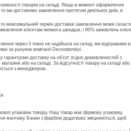
наявності товарів на складі. Якщо в момент оформлення 
 то ми доставимо замовлення протягом декількох днів, в 
, то максимальний термін доставки замовлення може скласти
амовлення клієнтам якомога швидше, і 90% замовлень клієнт
лення через 3 тижні не надійшла на склад, ми відправимо вс
мо за рахунок компанії Decoratorskyi.
 гарантуємо доставку на об'єкт згідно домовленостей з 
агазині або на складі. За відсутності товару на складі або 
жується з менеджером.
ка
ової упаковки товару. Наш товар має фірмову упаковку, 
ня вантажу. Банки з фарбою додатково зміцнюються, щоб 