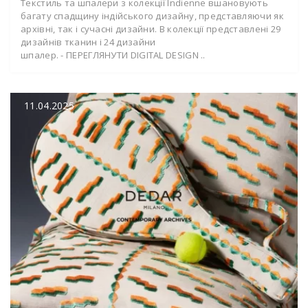
Текстиль та шпалери з колекції Indienne вшановують
багату спадщину індійського дизайну, представляючи як
архівні, так і сучасні дизайни. В колекції представлені 29
дизайнів тканин і 24 дизайни
шпалер. - ПЕРЕГЛЯНУТИ DIGITAL DESIGN ..
11.04.2025