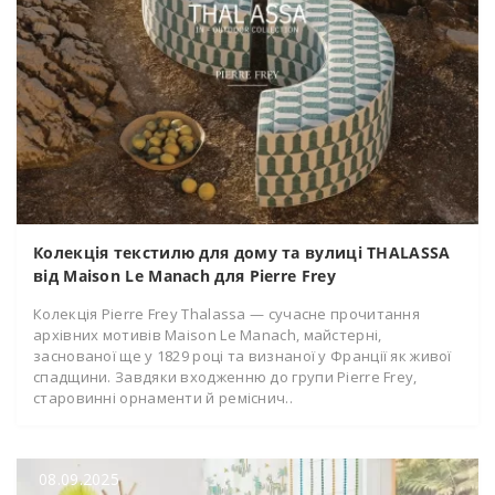
Колекція текстилю для дому та вулиці THALASSA
від Maison Le Manach для Pierre Frey
Колекція Pierre Frey Thalassa — сучасне прочитання
архівних мотивів Maison Le Manach, майстерні,
заснованої ще у 1829 році та визнаної у Франції як живої
спадщини. Завдяки входженню до групи Pierre Frey,
старовинні орнаменти й реміснич..
08.09.2025