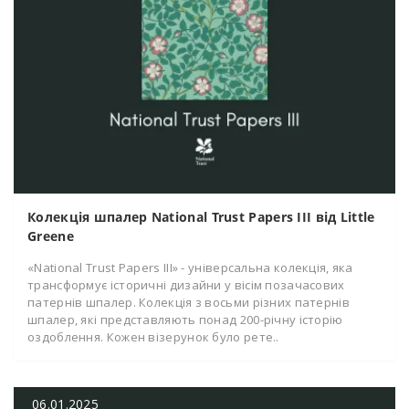
Колекція шпалер National Trust Papers III від Little
Greene
«National Trust Papers III» - універсальна колекція, яка
трансформує історичні дизайни у вісім позачасових
патернів шпалер. Колекція з восьми різних патернів
шпалер, які представляють понад 200-річну історію
оздоблення. Кожен візерунок було рете..
06.01.2025