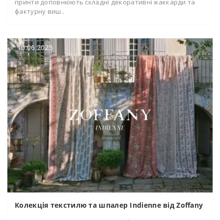
принти доповнюють складні декоративні жаккарди та
фактурну виш..
10.06.2025
Колекція текстилю та шпалер Indienne від Zoffany