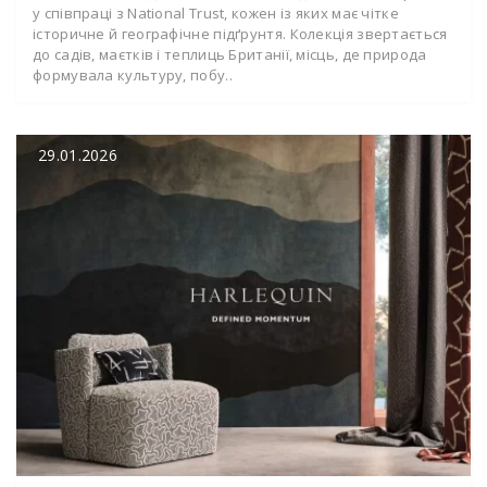
у співпраці з National Trust, кожен із яких має чітке
історичне й географічне підґрунтя. Колекція звертається
до садів, маєтків і теплиць Британії, місць, де природа
формувала культуру, побу..
29.01.2026