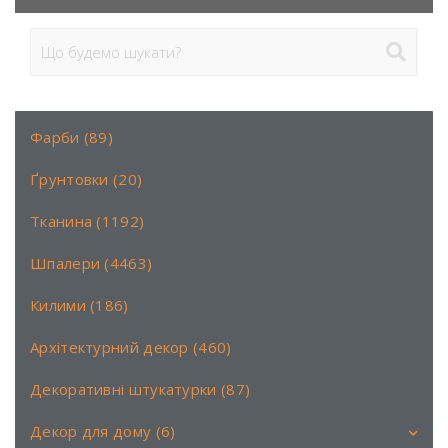
Фарби (89)
Ґрунтовки (20)
Тканина (1192)
Шпалери (4463)
Килими (186)
Архітектурний декор (460)
Декоративні штукатурки (87)
Декор для дому (6)