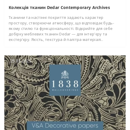
Колекція тканин Dedar Contemporary Archives
Тканини та настінні покриття задають характер
простору, створюючи атмосферу, що відповідає будь-
якому стилю та функціональності. Відкрийте для себе
добірку меблевих тканин Dedar — для інтер'єру та
екстер'єру. Якість, текстура й палітра матеріалі..
25.03.2025