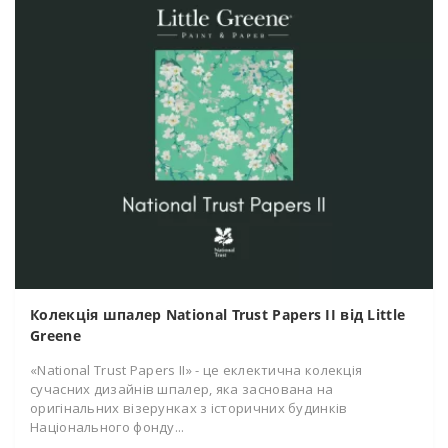
Колекція шпалер National Trust Papers II від Little
Greene
«National Trust Papers II» - це еклектична колекція
сучасних дизайнів шпалер, яка заснована на
оригінальних візерунках з історичних будинків
Національного фонду...