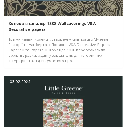
Колекція шпалер 1838 Wallcoverings V&A
Decorative papers
Три унікальні колекції, створені у співпраці з Музеєм
Вікторії та Альберта в Лондоні: V&A Decorative Papers,
Papers II та Papers III. Команда 1838 переосмислила
архівні зразки, адаптувавши їх як для історичних
інтер’єрів, так і для сучасного прос..
03.02.2025