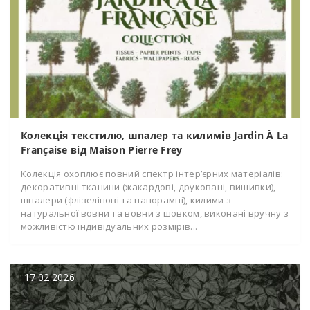
Колекція текстилю, шпалер та килимів Jardin À La
Française від Maison Pierre Frey
Колекція охоплює повний спектр інтер’єрних матеріалів:
декоративні тканини (жакардові, друковані, вишивки),
шпалери (флізелінові та панорамні), килими з
натуральної вовни та вовни з шовком, виконані вручну з
можливістю індивідуальних розмірів...
17.02.2026