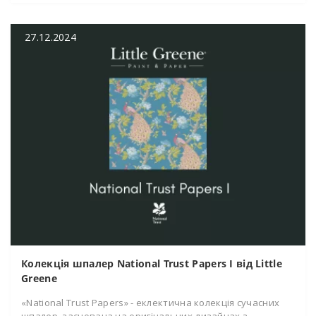
27.12.2024
Колекція шпалер National Trust Papers I від Little
Greene
«National Trust Papers» - еклектична колекція сучасних
шпалер, заснована на оригінальних дизайнах з