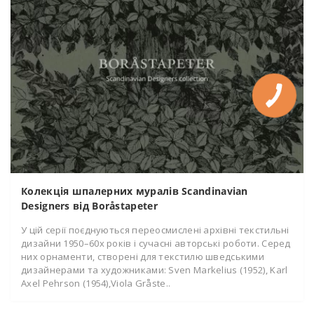
Колекція шпалерних муралів Scandinavian
Designers від Boråstapeter
У цій серії поєднуються переосмислені архівні текстильні
дизайни 1950–60х років і сучасні авторські роботи. Серед
них орнаменти, створені для текстилю шведськими
дизайнерами та художниками: Sven Markelius (1952), Karl
Axel Pehrson (1954),Viola Gråste..