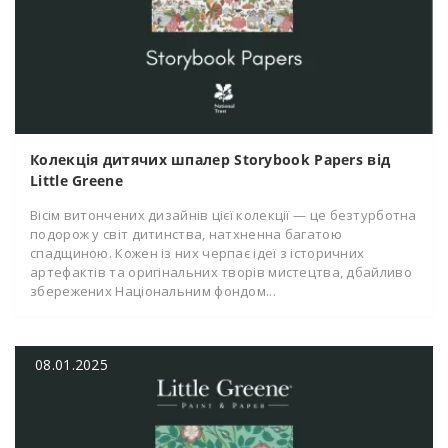
Колекція дитячих шпалер Storybook Papers від
Little Greene
Вісім витончених дизайнів цієї колекції — це безтурботна
подорож у світ дитинства, натхненна багатою
спадщиною. Кожен із них черпає ідеї з історичних
артефактів та оригінальних творів мистецтва, дбайливо
збережених Національним фондом...
08.01.2025