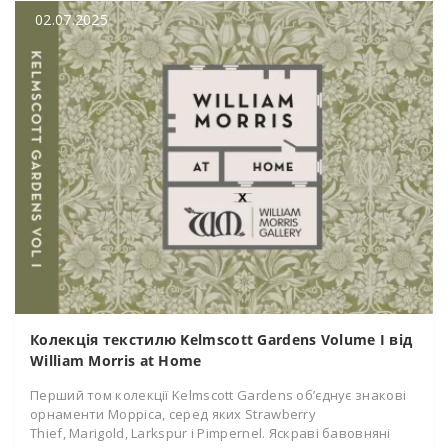
02.07.2025
Колекція текстилю Kelmscott Gardens Volume I від
William Morris at Home
Перший том колекції Kelmscott Gardens об’єднує знакові
орнаменти Морріса, серед яких Strawberry
Thief, Marigold, Larkspur і Pimpernel. Яскраві бавовняні