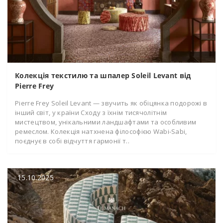
Колекція текстилю та шпалер Soleil Levant від
Pierre Frey
Pierre Frey Soleil Levant — звучить як обіцянка подорожі в
інший світ, у країни Сходу з їхнім тисячолітнім
мистецтвом, унікальними ландшафтами та особливим
ремеслом. Колекція натхнена філософією Wabi-Sabi,
поєднує в собі відчуття гармонії т..
15.10.2025