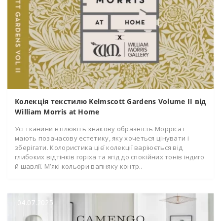
Колекція текстилю Kelmscott Gardens Volume II від
William Morris at Home
Усі тканини втілюють знакову образність Морріса і
мають позачасову естетику, яку хочеться цінувати і
зберігати. Колористика цієї колекції варіюється від
глибоких відтінків горіха та ягід до спокійних тонів індиго
й шавлії. М’які кольори вапняку контр..
04.07.2025