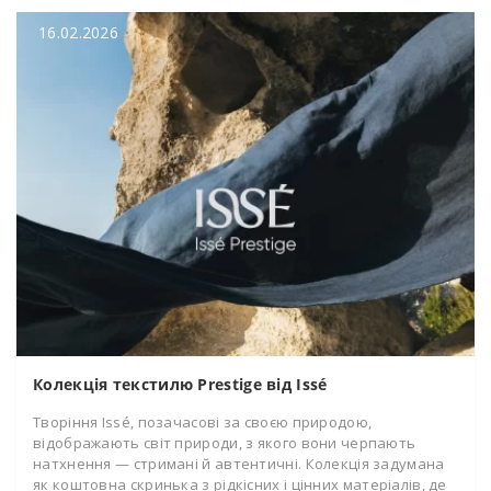
16.02.2026
Колекція текстилю Prestige від Issé
Творіння Issé, позачасові за своєю природою,
відображають світ природи, з якого вони черпають
натхнення — стримані й автентичні. Колекція задумана
як коштовна скринька з рідкісних і цінних матеріалів, де