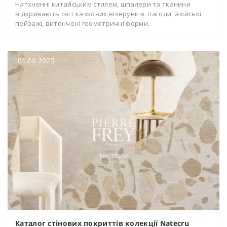
Натхненні китайським стилем, шпалери та тканини
відкривають світ казкових візерунків: пагоди, азійські
пейзажі, витончені геометричні форми..
01.08.2025
Каталог стінових покриттів колекції Natecru