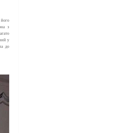
 його
она з
агато
ний у
па до