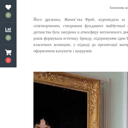
Засновник ко
0
Його дружина, Женев’єва Фрей, відповідала за
співтворчинею, створивши фундамент майбутньої 
дитинства була занурена в атмосферу витонченого дек
0
років формувала естетику бренду, підтримуючи ідею P
класичних колекціях, у підході до презентації мат
оформлення каталогів і шоурумів.
0