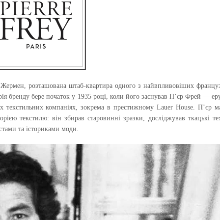
н-Жермен, розташована штаб-квартира одного з найвпливовіших францу
рія бренду бере початок у 1935 році, коли його заснував П’єр Фрей — еру
их текстильних компаніях, зокрема в престижному Lauer House. П’єр м
орією текстилю: він збирав старовинні зразки, досліджував ткацькі те
істами та істориками моди.