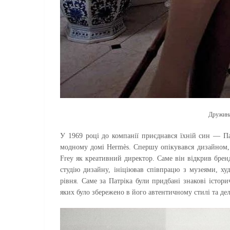
Дружина
У 1969 році до компанії приєднався їхній син — Па
модному домі Hermès. Спершу опікувався дизайном, 
Frey як креативний директор. Саме він відкрив брен
студію дизайну, ініціював співпрацю з музеями, х
рівня. Саме за Патріка були придбані знакові істори
яких було збережено в його автентичному стилі та дел