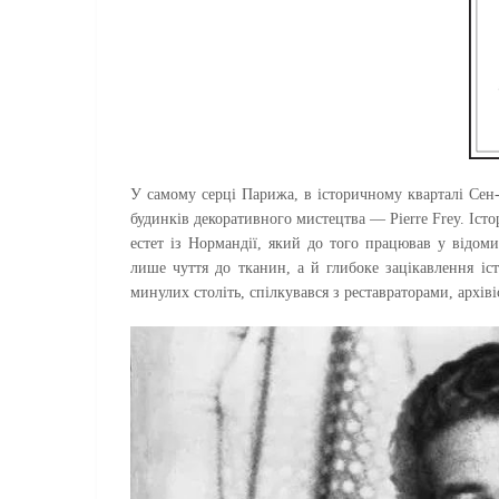
У самому серці Парижа, в історичному кварталі Се
б
удинків декоративного мистецтва — Pierre Frey. Істо
естет із Нормандії, який до того працював у відом
лише чуття до тканин, а й глибоке зацікавлення іст
минулих століть, спілкувався з реставраторами, архів