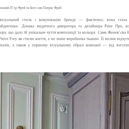
мпанії П’єр Фрей та його син Патрік Фрей
 візуальний стиль і комунікацію бренду — фактично, вона стала
айдентики. Донька видатного декоратора та дизайнера Рене Про, в
ору, що дало їй унікальне чуття композиції та кольору. Саме Женев’єва б
ierre Frey як стилю життя, а не лише виробника тканин. Її вплив відчут
еріалів, а також у першому візуальному образі компанії — від логоти