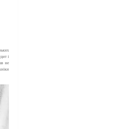
зьких
дит і
ав не
хніки