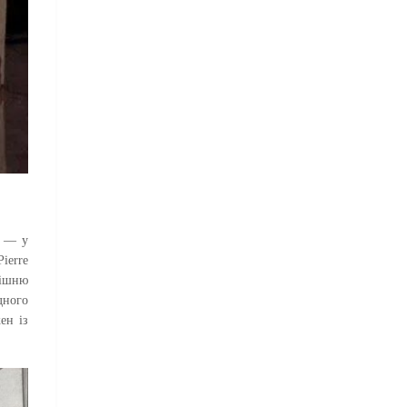
д — у
ierre
рішню
дного
ен із