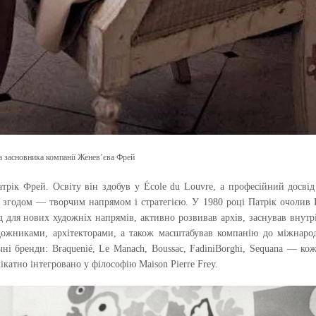
 засновника компанії Женев’єва Фрей
трік Фрей. Освіту він здобув у École du Louvre, а професійний досві
згодом — творчим напрямом і стратегією. У 1980 році Патрік очолив P
д для нових художніх напрямів, активно розвивав архів, заснував внут
удожниками, архітекторами, а також масштабував компанію до міжнаро
чні бренди: Braquenié, Le Manach, Boussac, FadiniBorghi, Sequana — кож
ікатно інтегровано у філософію Maison Pierre Frey.