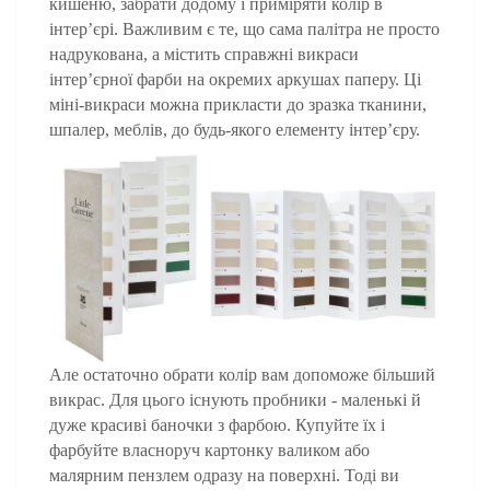
кишеню, забрати додому і приміряти колір в 
інтер’єрі. Важливим є те, що сама палітра не просто 
надрукована, а містить справжні викраси 
інтер’єрної фарби на окремих аркушах паперу. Ці 
міні-викраси можна прикласти до зразка тканини, 
шпалер, меблів, до будь-якого елементу інтер’єру.
Але остаточно обрати колір вам допоможе більший 
викрас. Для цього існують пробники - маленькі й 
дуже красиві баночки з фарбою. Купуйте їх і 
фарбуйте власноруч картонку валиком або 
малярним пензлем одразу на поверхні. Тоді ви 