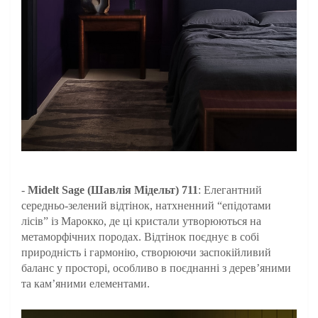
-
Midelt Sage (Шавлія Мідельт) 711
: Елегантний
середньо-зелений відтінок, натхненний “епідотами
лісів” із Марокко, де ці кристали утворюються на
метаморфічних породах. Відтінок поєднує в собі
природність і гармонію, створюючи заспокійливий
баланс у просторі, особливо в поєднанні з дерев’яними
та кам’яними елементами.