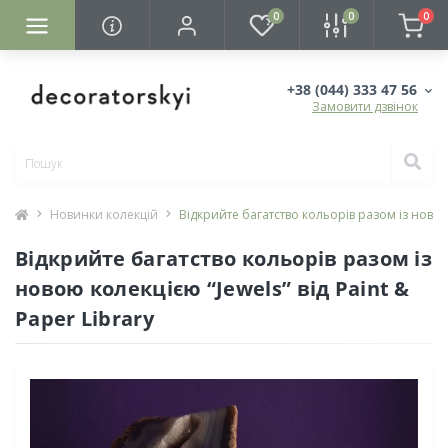
0
0
0
+38 (044) 333 47 56
Замовити дзвінок
Новинки колекцій
Відкрийте багатство кольорів разом із новою к
Відкрийте багатство кольорів разом із
новою колекцією “Jewels” від Paint &
Paper Library