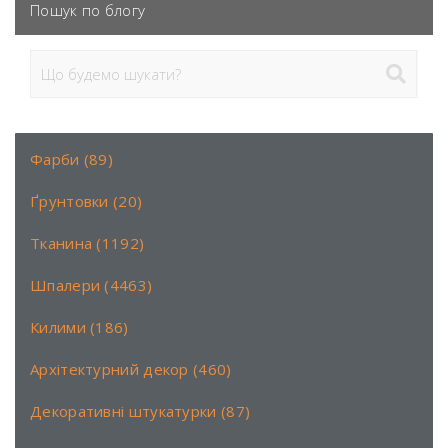
Пошук по блогу
Фарби (89)
Ґрунтовки (20)
Тканина (1192)
Шпалери (4463)
Килими (186)
Архітектурний декор (460)
Декоративні штукатурки (87)