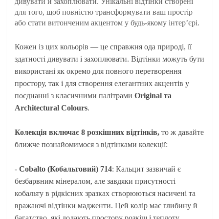
дивувати й захоплювати. Унікальні відтінки створені
для того, щоб повністю трансформувати ваш простір
або стати витонченим акцентом у будь-
якому інтер’єрі.
Кожен із цих кольорів — це справжня ода природі, її
здатності дивувати і захоплювати. Відтінки можуть бути
використані як окремо для повного перетворення
простору, так і для створення елегантних акцентів у
поєднанні з класичними палітрами
Original та
Architectural Colours
.
Колекція включає 8 розкішних відтінків,
то ж д
авайте
ближче познайомимося з відтінками колекції:
-
Cobalto (Кобальтовий) 714
: Кальцит зазвичай є
безбарвним мінералом, але завдяки присутності
кобальту в рідкісних зразках створюються насичені та
вражаючі відтінки мадженти. Цей колір має глибину й
багатство, які додають простору розкіш і теплоту,