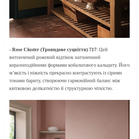
-
Rose Cluster (Трояндове суцвіття) 717
: Цей
витончений рожевий відтінок натхненний
коралоподібними формами кобальтового кальциту. Його
м’якість і ніжність прекрасно контрастують із сірими
тонами бариту, створюючи гармонійний баланс між
квітковою делікатністю й структурною чіткістю.