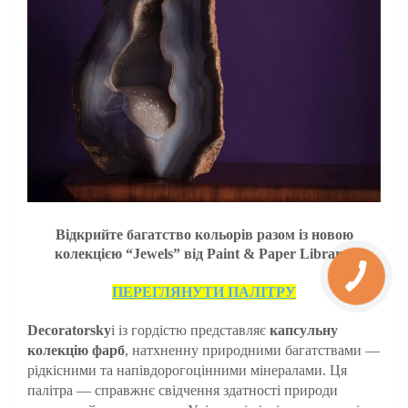
Відкрийте багатство кольорів разом із новою
колекцією “Jewels” від Paint & Paper Library!
ПЕРЕГЛЯНУТИ ПАЛІТРУ
Decoratorsky
i із гордістю представляє
капсульну
колекцію фарб
, натхненну природними багатствами —
рідкісними та напівдорогоцінними мінералами. Ця
палітра — справжнє свідчення здатності природи