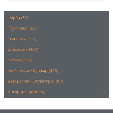
Фарби (89)
Ґрунтовки (20)
Тканина (1192)
Шпалери (4463)
Килими (186)
Архітектурний декор (460)
Декоративні штукатурки (87)
Декор для дому (6)
Аромати (6)
Книги (0)