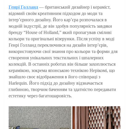
Генрі Голланд
— британський дизайнер і кераміст,
відомий своїм креативним підходом до моди та
інтер’єрного дизайну. Його кар’єра розпочалася в
модній індустрії, де він здобув популярність завдяки
бренду “House of Holland,” який пропагував сміливі
кольори та оригінальні візерунки. Після успіху в моді
Генрі Голланд переключився на дизайн інтер’єрів,
використовуючи свої знання про кольори та форми для
створення унікальних текстильних і шпалерних
колекцій. В останніх роботах він більше захоплюється
керамікою, зокрема японською технікою Нерікомі, що
знайшло своє відображення в його співпраці з
Harlequin. Його підхід до дизайну відзначається
глибиною, творчим баченням та здатністю передавати
естетику через багатошаровість.