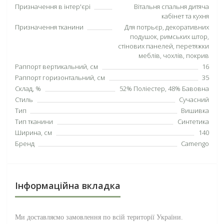
Призначення в інтер'єрі
Вітальня спальня дитяча
кабінет та кухня
Призначення тканини
Для потрьєр, декоративних
подушок, римських штор,
стінових панелей, перетяжки
меблів, чохлів, покрив
Раппорт вертикальний, см
16
Раппорт горизонтальний, см
35
Склад, %
52% Поліестер, 48% Бавовна
Стиль
Сучасний
Тип
Вишивка
Тип тканини
Синтетика
Ширина, см
140
Бренд
Camengo
Інформаційна вкладка
Ми доставляємо замовлення по всій території
України
.