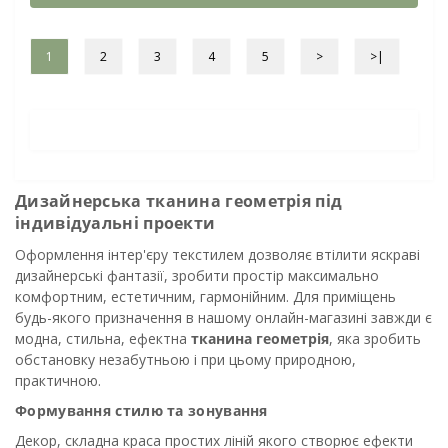
1
2
3
4
5
>
>|
Дизайнерська тканина геометрія під
індивідуальні проекти
Оформлення інтер'єру текстилем дозволяє втілити яскраві
дизайнерські фантазії, зробити простір максимально
комфортним, естетичним, гармонійним. Для приміщень
будь-якого призначення в нашому онлайн-магазині завжди є
модна, стильна, ефектна
тканина геометрія
, яка зробить
обстановку незабутньою і при цьому природною,
практичною.
Формування стилю та зонування
Декор, складна краса простих ліній якого створює ефекти