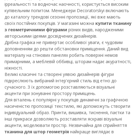
ірреальності та водночас наочності, користується високим
купівельним попитом. Менеджери Decoratorskyi включають
до каталогу трендові сезонні пропозиції, які вже мають
своїх постійних покупців. У магазині можна
купити тканину
з геометричними фігурами
різних видів, народженими
авторськими ідеями досвідчених дизайнерів.
Дрібна графіка не привертає особливої уваги, є чудовим
доповненням до решти обстановки приміщення. Даний вид
матеріалу на стінових панелях робить поверхні немов
примарними, а меблевій оббивці, шторам надає акуратності,
ніжності.
Великі класичні та створені уявою дизайнерів фігури
підкреслюють вибраний інтер'єрний стиль від етно до
сучасного. З їх допомогою розставляються візуальні
акценти при зонуванні простору приміщень.
Для віталень є популярні у покупців динамічні за графічною
насиченістю пропозиції текстилю, які допоможуть створити
індивідуальний образ. Принти, вишивка, тиснення, паєтки та
інші прикраси дозволяють розставляти яскраві візуальні
акценти, моделювати простір. Незвичайна для сприйняття
тканина для штор геометрія
найкраще виглядає в