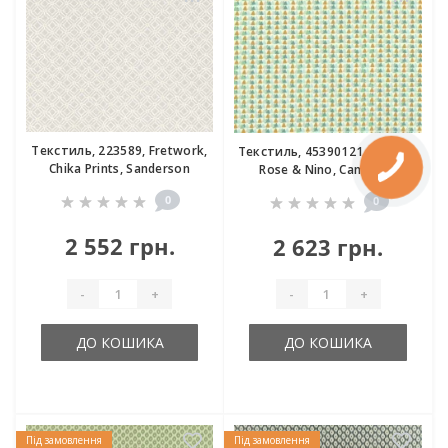
Текстиль, 223589, Fretwork,
Текстиль, 45390121, Farceur,
Chika Prints, Sanderson
Rose & Nino, Camengo
0
0
2 552 грн.
2 623 грн.
-
+
-
+
ДО КОШИКА
ДО КОШИКА
Під замовлення
Під замовлення