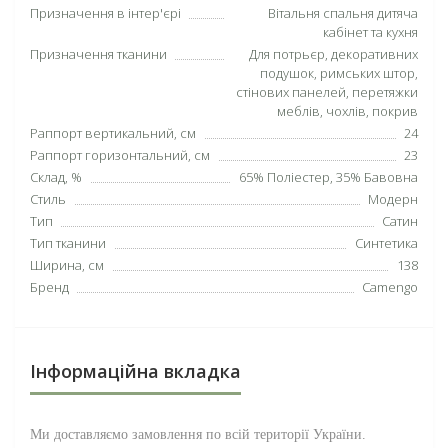
Призначення в інтер'єрі
Вітальня спальня дитяча
кабінет та кухня
Призначення тканини
Для потрьєр, декоративних
подушок, римських штор,
стінових панелей, перетяжки
меблів, чохлів, покрив
Раппорт вертикальний, см
24
Раппорт горизонтальний, см
23
Склад, %
65% Поліестер, 35% Бавовна
Стиль
Модерн
Тип
Сатин
Тип тканини
Синтетика
Ширина, см
138
Бренд
Camengo
Інформаційна вкладка
Ми доставляємо замовлення по всій території
України
.