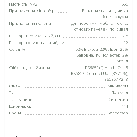
Плотність, г/м2
565
Призначення в інтер'єрі
Вітальня спальня дитяча
кабінет та кухня
Призначення тканини
Для перетяжки меблів, чохлів,
стінових панелей, покривал
Раппорт вертикальний, см
12.5
Раппорт горизонтальний, см
12
Склад, %
52% Віскоза, 22% Льон, 20%
Бавовна, 4% Поліестер, 2%
Акрил
Стійкість до займання
BS5852 (1) Match, Crib 5
BS5852- Contract Uph (BS7176),
BS5867 P2TB
Стиль
Мінімалізм
Тип
Жаккард
Тип тканини
Синтетика
Ширина, см
144
Бренд
Sanderson