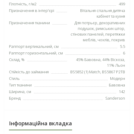
Плотність, г/м2
499
Призначення в інтер'єрі
Вітальня спальня дитяча
кабінет та кухня
Призначення тканини
Для потрьєр, декоративних
подушок, римських штор,
стінових панелей, перетяжки
меблів, чохлів, покрив
Раппорт вертикальний, см
5.5
Раппорт горизонтальний, см
6
Склад, %
45% Бавовна, 44% Віскоза,
11% Льон
Стійкість до займання
BS5852 (1) Match, BS5867 P2TB
Стиль
Модерн
Тип тканини
Бавовна
Ширина, см
142
Бренд
Sanderson
Інформаційна вкладка