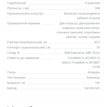
Оздоблення
З принтом
Плотність, г/м2
368
Призначення в інтер'єрі
Вітальня спальня дитяча
кабінет та кухня
Призначення тканини
Для потрьєр, декоративних
подушок, римських штор,
стінових панелей, перетяжки
меблів, чохлів, покрив
Раппорт вертикальний, см
43.5
Раппорт горизонтальний, см
35
Склад, %
56% Бавовна, 44% Льон
Стійкість до займання
Treatable to BS5852 (1)
Match,Treatable to BS5867
P2TB
Стиль
Модерн
Тип тканини
Бавовна
Ширина, см
142
Бренд
Sanderson