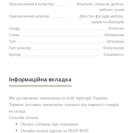
Призначення в інтер'єрі
Вітальня, спальня, дитяча,
кабінет, кухня
Призначення шпалер
Для стін, фасадів меблів,
ширм та абажурів
Склад
Флізелін
Стиль
Мінімалізм
Тип
Шпалери
Тип шпалер
Флізелінові
Бренд
Casamance
Інформаційна вкладка
Ми доставляємо замовлення по всій території
України
.
Терміни доставки замовлення залежать від наявності товарів
на складі.
Способи оплати:
Оплата готівкою при отриманні
Онлайн-оплата картою та IBAN ФОП