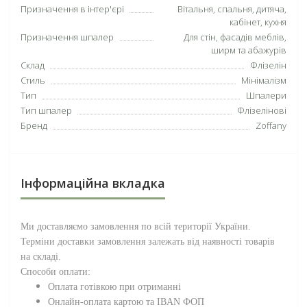
Призначення в інтер'єрі
Вітальня, спальня, дитяча,
кабінет, кухня
Призначення шпалер
Для стін, фасадів меблів,
ширм та абажурів
Склад
Флізелін
Стиль
Мінімалізм
Тип
Шпалери
Тип шпалер
Флізелінові
Бренд
Zoffany
Інформаційна вкладка
Ми доставляємо замовлення по всій території
України
.
Терміни доставки замовлення залежать від наявності товарів
на складі.
Способи оплати:
Оплата готівкою при отриманні
Онлайн-оплата картою та IBAN ФОП