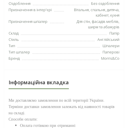
Оздоблення
Без оздоблення
Призначення в інтер'єрі
Вітальня, спальня, дитяча,
кабінет, кухня
Призначення шпалер
Для стін, фасадів меблів,
ширм та абажурів
Склад
Папір
Стиль
Англійський
Тип
Шпалери
Тип шпалер
Паперові
Бренд
Morris&Co
Інформаційна вкладка
Ми доставляємо замовлення по всій території
України
.
Терміни доставки замовлення залежать від наявності товарів
на складі.
Способи оплати:
Оплата готівкою при отриманні