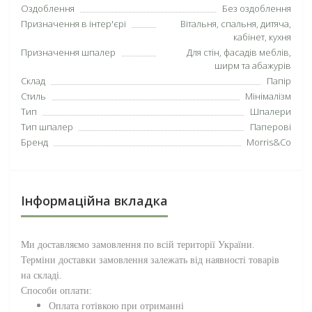
Оздоблення
Без оздоблення
Призначення в інтер'єрі
Вітальня, спальня, дитяча,
кабінет, кухня
Призначення шпалер
Для стін, фасадів меблів,
ширм та абажурів
Склад
Папір
Стиль
Мінімалізм
Тип
Шпалери
Тип шпалер
Паперові
Бренд
Morris&Co
Інформаційна вкладка
Ми доставляємо замовлення по всій території
України
.
Терміни доставки замовлення залежать від наявності товарів
на складі.
Способи оплати:
Оплата готівкою при отриманні