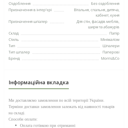
Оздоблення
Без оздоблення
Призначення в інтер'єрі
Вітальня, спальня, дитяча,
кабінет, кухня
Призначення шпалер
Для стін, фасадів меблів,
ширм та абажурів
Склад
Папір
Стиль
Мінімалізм
Тип
Шпалери
Тип шпалер
Паперові
Бренд
Morris&Co
Інформаційна вкладка
Ми доставляємо замовлення по всій території
України
.
Терміни доставки замовлення залежать від наявності товарів
на складі.
Способи оплати:
Оплата готівкою при отриманні