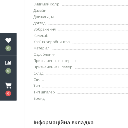
Видимий колір
Дизайн
Довжина, м
Догляд
Зображення
Колекція
Країна виробництва
Матеріал
0
Оздоблення
Призначення в інтер'єрі
Призначення шпалер
0
Склад
Стиль
Тип
Тип шпалер
0
Бренд
Інформаційна вкладка