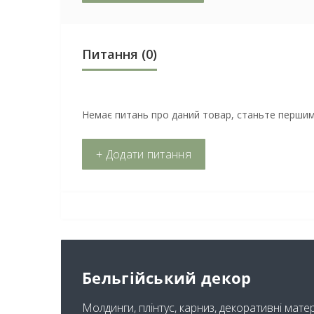
Питання
(0)
Немає питань про даний товар, станьте першим 
+ Додати питання
Бельгійський декор
Молдинги, плінтус, карниз, декоративні мате