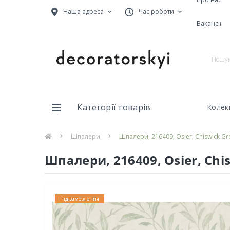
Наша адреса
Час роботи
Вакансії
Категорії товарів
Колекц
Шпалери
Шпалери, 216409, Osier, Chiswick Gr
Шпалери, 216409, Osier, Chi
Під замовлення