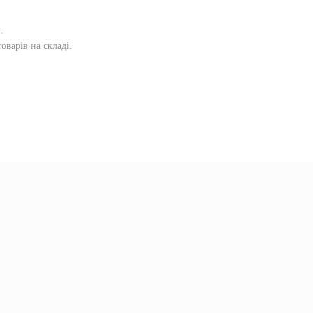
и
.
оварів на складі.