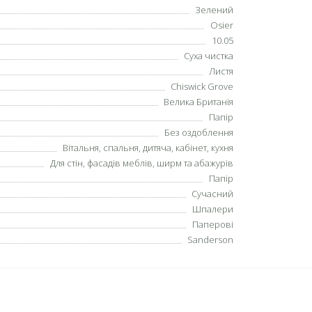
Зелений
Osier
10.05
Суха чистка
Листя
Chiswick Grove
Велика Британія
Папір
Без оздоблення
Вітальня, спальня, дитяча, кабінет, кухня
Для стін, фасадів меблів, ширм та абажурів
Папір
Сучасний
Шпалери
Паперові
Sanderson