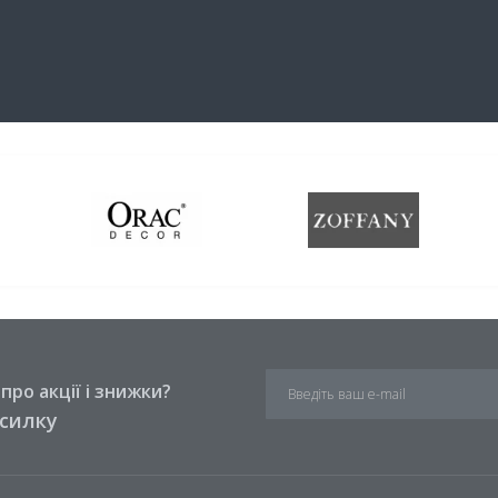
ро акції і знижки?
зсилку