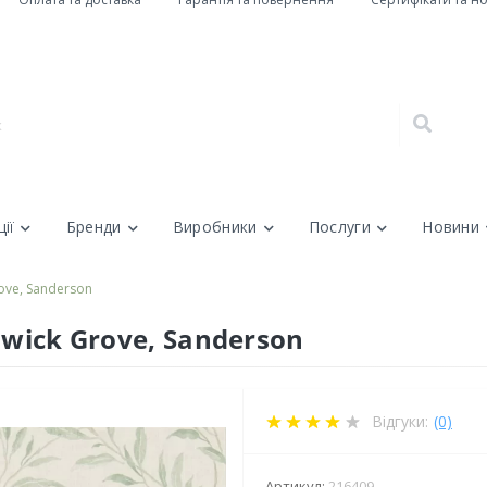
ії
Бренди
Виробники
Послуги
Новини
ove, Sanderson
swick Grove, Sanderson
Відгуки:
(0)
Артикул:
216409