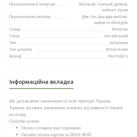
Призначення в інтер'єрі
Вітальня, спальня, дитяча,
кабінет, кухня
Призначення шпалер
Для стін, фасадів меблів,
ширм та абажурів
Склад
Флізелін
Стиль
Англійський
Тип
Шпалери
Тип шпалер
Флізелінові
Бренд
Morris&Co
Інформаційна вкладка
Ми доставляємо замовлення по всій території
України
.
Терміни доставки замовлення залежать від наявності товарів
на складі.
Способи оплати:
Оплата готівкою при отриманні
Онлайн-оплата картою та IBAN ФОП