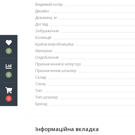
Видимий колір
Дизайн
Довжина, м
Догляд
Зображення
Колекція
Країна виробництва
Матеріал
0
Оздоблення
Призначення в інтер'єрі
Призначення шпалер
0
Склад
Стиль
Тип
Тип шпалер
0
Бренд
Інформаційна вкладка