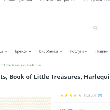
ії
Бренди
Виробники
Послуги
Новини
of Little Treasures, Harlequin
s, Book of Little Treasures, Harlequ
Відгуки:
(0)
Артикул:
112640