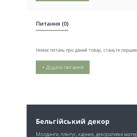
Питання
(0)
Немає питань про даний товар, станьте першим 
+ Додати питання
Бельгійський декор
Молдинги, плінтус, карниз, декоративні мате