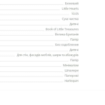
Бежевий
Little Hearts
10.05
Суха чистка
Дитячі
Book of Little Treasures
Велика Британія
Папір
Без оздоблення
Дитячі
Для стін, фасадів меблів, ширм та абажурів
Папір
Мінімалізм
Шпалери
Паперові
Harlequin