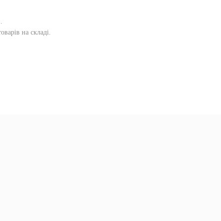
и
.
оварів на складі.