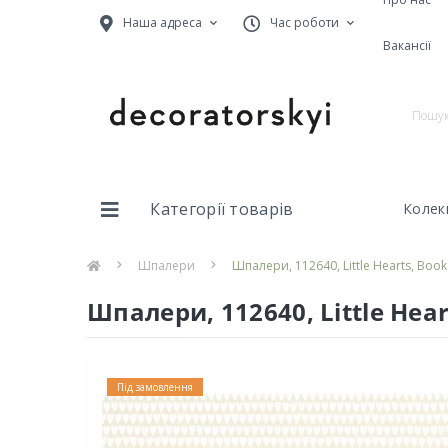
Наша адреса
Час роботи
Вакансії
Категорії товарів
Колекц
Шпалери
Шпалери, 112640, Little Hearts, Book 
Шпалери, 112640, Little Heart
Під замовлення