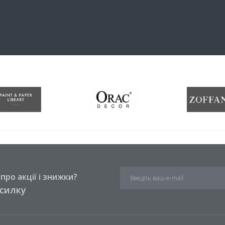
ро акції і знижки?
зсилку