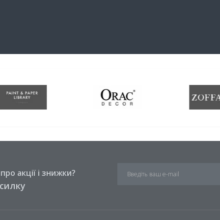
ро акції і знижки?
зсилку