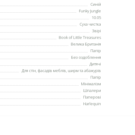
Синій
Funky Jungle
10.05
Суха чистка
Звірі
Book of Little Treasures
Велика Британія
Папір
Без оздоблення
Дитячі
Для стін, фасадів меблів, ширм та абажурів
Папір
Мінімалізм
Шпалери
Паперові
Harlequin