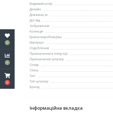
Видимий колір
Дизайн
Довжина, м
Догляд
Зображення
Колекція
Країна виробництва
Матеріал
0
Оздоблення
Призначення в інтер'єрі
Призначення шпалер
0
Склад
Стиль
Тип
Тип шпалер
0
Бренд
Інформаційна вкладка