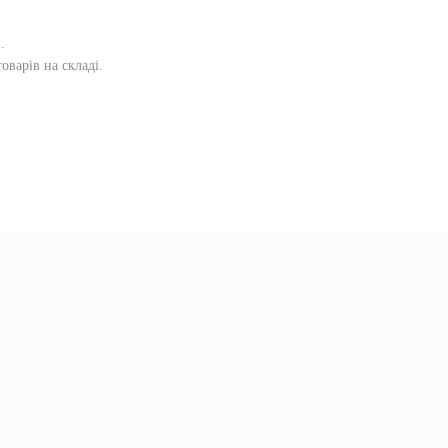
и
.
оварів на складі.