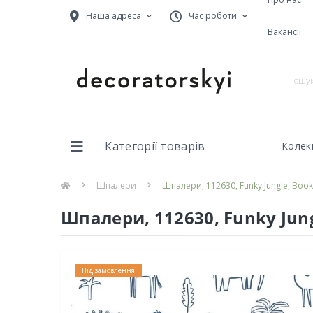
Наша адреса
Час роботи
Вакансії
Категорії товарів
Колекц
Шпалери
Шпалери, 112630, Funky Jungle, Book o
Шпалери, 112630, Funky Jungl
Під замовлення