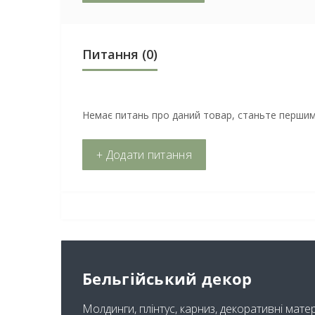
Питання
(0)
Немає питань про даний товар, станьте першим 
+ Додати питання
Бельгійський декор
Молдинги, плінтус, карниз, декоративні мате