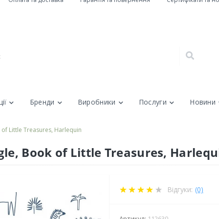
ії
Бренди
Виробники
Послуги
Новини
f Little Treasures, Harlequin
e, Book of Little Treasures, Harlequ
Відгуки:
(0)
Артикул:
112630