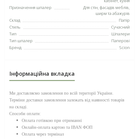
кабінет, кухня
Призначення шпалер
Для стін, фасадів меблів,
ширм та абажурів
Склад
Папір
Стиль
Сучасний
Тип
Шпалери
Тип шпалер
Паперові
Бренд
Scion
Інформаційна вкладка
Ми доставляємо замовлення по всій території
України
.
Терміни доставки замовлення залежать від наявності товарів
на складі.
Способи оплати:
Оплата готівкою при отриманні
Онлайн-оплата картою та IBAN ФОП
Оплата через термінал