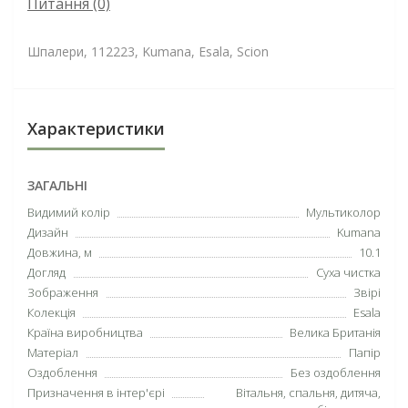
Питання
(0)
Шпалери, 112223, Kumana, Esala, Scion
Характеристики
ЗАГАЛЬНІ
Видимий колір
Мультиколор
Дизайн
Kumana
Довжина, м
10.1
Догляд
Суха чистка
Зображення
Звірі
Колекція
Esala
Країна виробництва
Велика Британія
Матеріал
Папір
Оздоблення
Без оздоблення
Призначення в інтер'єрі
Вітальня, спальня, дитяча,