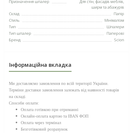
Призначення шпалер
Для стін, фасадів меблів,
ширм та абажурів
Склад
Папір
Стиль
Мінімалізм
Тип
Шпалери
Тип шпалер
Паперові
Бренд
Scion
Інформаційна вкладка
Ми доставляємо замовлення по всій території
України
.
Терміни доставки замовлення залежать від наявності товарів
на складі.
Способи оплати:
Оплата готівкою при отриманні
Онлайн-оплата картою та IBAN ФОП
Оплата через термінал
Безготівковий розрахунок