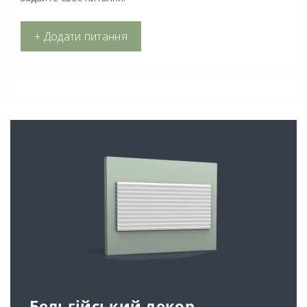
+ Додати питання
Бельгійський декор