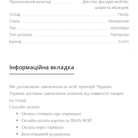
Призначення шпалер
Для стін, фасадів меблів,
ширм та абажурів
Склад
Папір
Стиль
Мінімалізм
Тип
Шпалери
Тип шпалер
Паперові
Бренд
Scion
Інформаційна вкладка
Ми доставляємо замовлення по всій території
України
.
Терміни доставки замовлення залежать від наявності товарів
на складі.
Способи оплати:
Оплата готівкою при отриманні
Онлайн-оплата картою та IBAN ФОП
Оплата через термінал
Безготівковий розрахунок