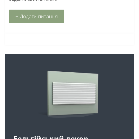
+ Додати питання
Бельгійський декор