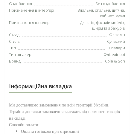
Оздоблення
Без оздоблення
Призначення в інтер'єрі
Вітальня, спальня, дитяча,
кабінет, кухня
Призначення шпалер
Для стін, фасадів меблів,
ширм та абажурів
Склад
Флізелін
Стиль
Сучасний
Тип
Шпалери
Тип шпалер
Флізелінові
Бренд
Cole & Son
Інформаційна вкладка
Ми доставляємо замовлення по всій території
України
.
Терміни доставки замовлення залежать від наявності товарів
на складі.
Способи оплати:
Оплата готівкою при отриманні