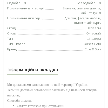
Оздоблення
Без оздоблення
Призначення в інтер'єрі
Вітальня, спальня, дитяча,
кабінет, кухня
Призначення шпалер
Для стін, фасадів меблів,
ширм та абажурів
Склад
Флізелін
Стиль
Сучасний
Тип
Шпалери
Тип шпалер
Флізелінові
Бренд
Cole & Son
Інформаційна вкладка
Ми доставляємо замовлення по всій території
України
.
Терміни доставки замовлення залежать від наявності товарів
на складі.
Способи оплати:
Оплата готівкою при отриманні