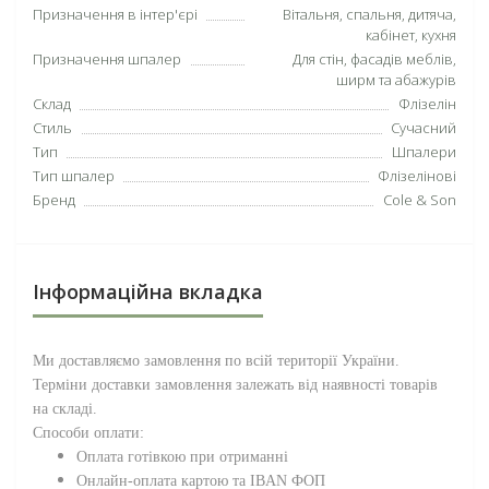
Призначення в інтер'єрі
Вітальня, спальня, дитяча,
кабінет, кухня
Призначення шпалер
Для стін, фасадів меблів,
ширм та абажурів
Склад
Флізелін
Стиль
Сучасний
Тип
Шпалери
Тип шпалер
Флізелінові
Бренд
Cole & Son
Інформаційна вкладка
Ми доставляємо замовлення по всій території
України
.
Терміни доставки замовлення залежать від наявності товарів
на складі.
Способи оплати:
Оплата готівкою при отриманні
Онлайн-оплата картою та IBAN ФОП