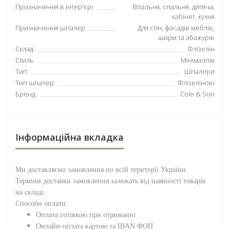
Призначення в інтер'єрі
Вітальня, спальня, дитяча,
кабінет, кухня
Призначення шпалер
Для стін, фасадів меблів,
ширм та абажурів
Склад
Флізелін
Стиль
Мінімалізм
Тип
Шпалери
Тип шпалер
Флізелінові
Бренд
Cole & Son
Інформаційна вкладка
Ми доставляємо замовлення по всій території
України
.
Терміни доставки замовлення залежать від наявності товарів
на складі.
Способи оплати:
Оплата готівкою при отриманні
Онлайн-оплата картою та IBAN ФОП