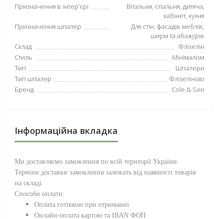
Призначення в інтер'єрі
Вітальня, спальня, дитяча,
кабінет, кухня
Призначення шпалер
Для стін, фасадів меблів,
ширм та абажурів
Склад
Флізелін
Стиль
Мінімалізм
Тип
Шпалери
Тип шпалер
Флізелінові
Бренд
Cole & Son
Інформаційна вкладка
Ми доставляємо замовлення по всій території
України
.
Терміни доставки замовлення залежать від наявності товарів
на складі.
Способи оплати:
Оплата готівкою при отриманні
Онлайн-оплата картою та IBAN ФОП