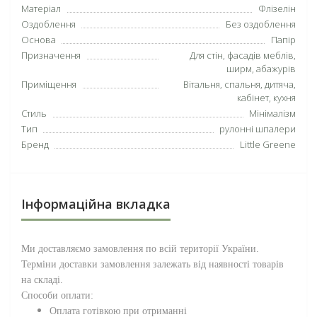
Матеріал
Флізелін
Оздоблення
Без оздоблення
Основа
Папір
Призначення
Для стін, фасадів меблів,
ширм, абажурів
Приміщення
Вітальня, спальня, дитяча,
кабінет, кухня
Стиль
Мінімалізм
Тип
рулонні шпалери
Бренд
Little Greene
Інформаційна вкладка
Ми доставляємо замовлення по всій території
України
.
Терміни доставки замовлення залежать від наявності товарів
на складі.
Способи оплати:
Оплата готівкою при отриманні