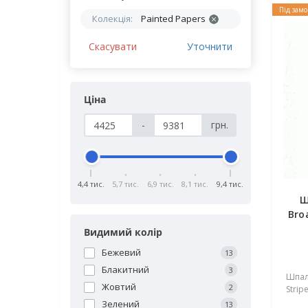
Під зам
Колекція:
Painted Papers
Скасувати
Уточнити
Ціна
-
грн.
4,4 тис.
5,7 тис.
6,9 тис.
8,1 тис.
9,4 тис.
Ш
Bro
Видимий колір
Бежевий
13
Блакитний
3
Шпал
Жовтий
2
Stripe
Зелений
13