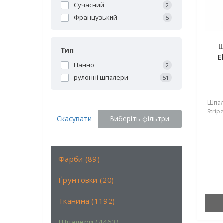
Сучасний
2
Французький
5
Ш
Тип
E
Панно
2
рулонні шпалери
51
Шпале
Stripe
Скасувати
Виберіть фільтри
Фарби (89)
Ґрунтовки (20)
Тканина (1192)
Шпалери (4463)