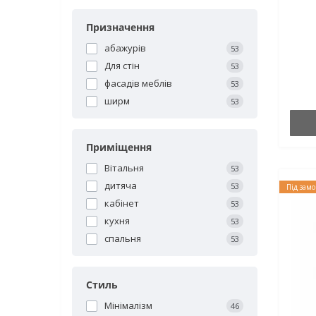
Призначення
абажурів
53
Для стін
53
фасадів меблів
53
ширм
53
Приміщення
Вітальня
53
дитяча
53
Під зам
кабінет
53
кухня
53
спальня
53
Стиль
Мінімалізм
46