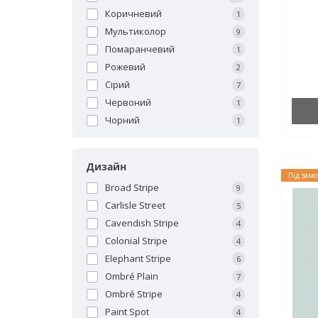
Коричневий
1
Мультиколор
9
Помаранчевий
1
Рожевий
2
Сірий
7
Червоний
1
Чорний
1
Дизайн
Під зам
Broad Stripe
9
Carlisle Street
5
Cavendish Stripe
4
Colonial Stripe
4
Elephant Stripe
6
Ombré Plain
7
Ombré Stripe
4
Paint Spot
4