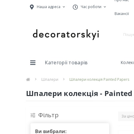
Наша адреса
Час роботи
Вакансії
Категорії товарів
Колекц
Шпалери
Шпалери колекція Painted Papers
Шпалери колекція - Painted
Фільтр
Ви вибрали: