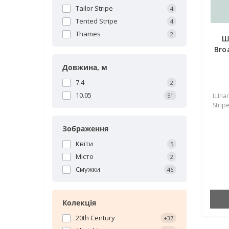
Tailor Stripe
4
Tented Stripe
4
Thames
2
Ш
Bro
Довжина, м
7.4
2
10.05
51
Шпал
Stripe
Зображення
Квіти
5
Місто
2
Смужки
46
Колекція
20th Century
+37