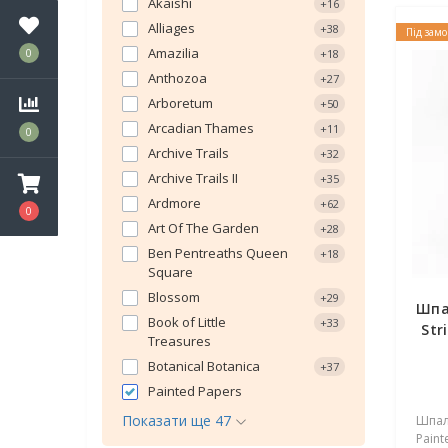
Akaishi
+16
Alliages
+38
Під зам
Amazilia
0
+18
Anthozoa
+27
Arboretum
+50
Arcadian Thames
+11
0
Archive Trails
+32
Archive Trails II
+35
Ardmore
+62
0
Art Of The Garden
+28
Ben Pentreaths Queen
+18
Square
Blossom
+29
Шпа
Book of Little
+33
Str
Treasures
Botanical Botanica
+37
Painted Papers
Показати ще 47
Шпале
Paint