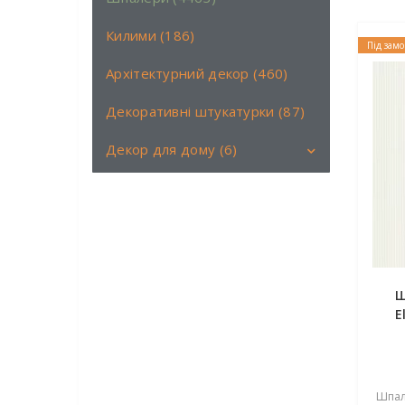
Килими (186)
Під зам
Архітектурний декор (460)
Декоративні штукатурки (87)
Декор для дому (6)
Аромати (6)
Книги (0)
Свічки (0)
Ш
Подушки (0)
E
Шпале