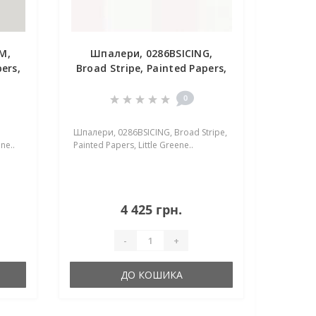
M,
Шпалери, 0286BSICING,
ers,
Broad Stripe, Painted Papers,
Little Greene
0
d
Шпалери, 0286BSICING, Broad Stripe,
ne..
Painted Papers, Little Greene..
4 425 грн.
-
+
ДО КОШИКА