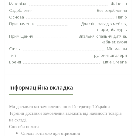
Матеріал
Флізелін
Оздоблення
Без оздоблення
Основа
Папір
Призначення
Для стін, фасадів меблів,
ширм, абажурів
Приміщення
Вітальня, спальня, дитяча,
кабінет, кухня
Стиль
Мінімалізм
Тип
рулонні шпалери
Бренд
Little Greene
Інформаційна вкладка
Ми доставляємо замовлення по всій території
України
.
Терміни доставки замовлення залежать від наявності товарів
на складі.
Способи оплати:
Оплата готівкою при отриманні