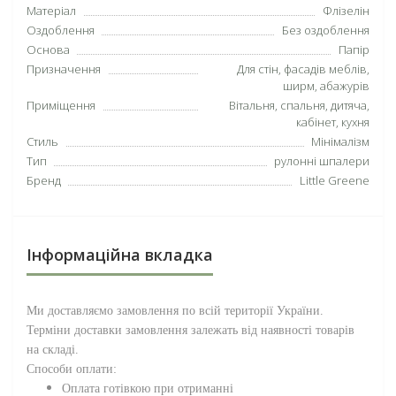
Матеріал
Флізелін
Оздоблення
Без оздоблення
Основа
Папір
Призначення
Для стін, фасадів меблів,
ширм, абажурів
Приміщення
Вітальня, спальня, дитяча,
кабінет, кухня
Стиль
Мінімалізм
Тип
рулонні шпалери
Бренд
Little Greene
Інформаційна вкладка
Ми доставляємо замовлення по всій території
України
.
Терміни доставки замовлення залежать від наявності товарів
на складі.
Способи оплати:
Оплата готівкою при отриманні