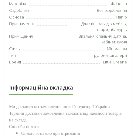
Матеріал
Флізелін
Оздоблення
Без оздоблення
Основа
Папір
Призначення
Для стін, фасадів меблів,
ширм, абажурів
Приміщення
Вітальня, спальня, дитяча,
кабінет, кухня
Стиль
Мінімалізм
Тип
рулонні шпалери
Бренд
Little Greene
Інформаційна вкладка
Ми доставляємо замовлення по всій території
України
.
Терміни доставки замовлення залежать від наявності товарів
на складі.
Способи оплати:
Оплата готівкою при отриманні