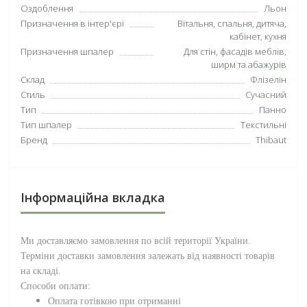
Оздоблення
Льон
Призначення в інтер'єрі
Вітальня, спальня, дитяча,
кабінет, кухня
Призначення шпалер
Для стін, фасадів меблів,
ширм та абажурів
Склад
Флізелін
Стиль
Сучасний
Тип
Панно
Тип шпалер
Текстильні
Бренд
Thibaut
Інформаційна вкладка
Ми доставляємо замовлення по всій території
України
.
Терміни доставки замовлення залежать від наявності товарів
на складі.
Способи оплати:
Оплата готівкою при отриманні