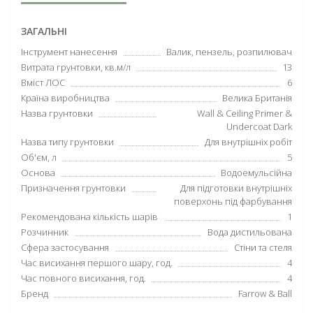
ЗАГАЛЬНІ
Інструмент нанесення
Валик, пензель, розпилювач
Витрата грунтовки, кв.м/л
13
Вміст ЛОС
6
Країна виробництва
Велика Британія
Назва грунтовки
Wall & Ceiling Primer &
Undercoat Dark
Назва типу грунтовки
Для внутрішніх робіт
Об'єм, л
5
Основа
Водоемульсійна
Призначення грунтовки
Для підготовки внутрішніх
поверхонь під фарбування
Рекомендована кількість шарів
1
Розчинник
Вода дистильована
Сфера застосування
Стіни та стеля
Час висихання першого шару, год.
4
Час повного висихання, год.
4
Бренд
Farrow & Ball