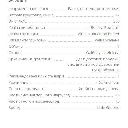
ЗАГАЛЬНІ
Інструмент нанесення
Валик, пензель, розпилювач
Витрата грунтовки, кв.м/л
12
Вміст ЛОС
350
Країна виробництва
Велика Британія
Назва грунтовки
Aluminium Wood Primer
Назва типу грунтовки
Універсальна
Об'єм, л
1
Основа
Олійна алюмінієва
Призначення грунтовки
Для підготовки поверхні
смолянистих порід деревини
під фарбування
Рекомендована кількість шарів
1
Розчинник
Уайт-спірит
Сфера застосування
Хвойні породи дерева
Час висихання першого шару, год.
16
Час повного висихання, год.
16
Бренд
Little Greene