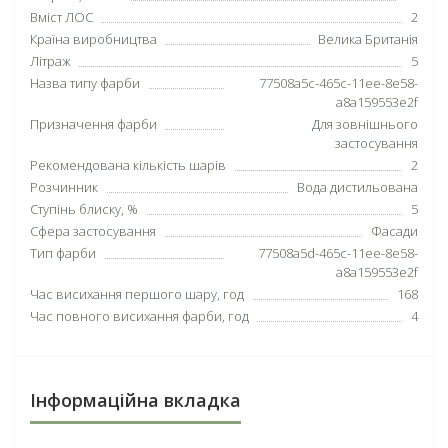
Вміст ЛОС
2
Країна виробництва
Велика Британія
Літраж
5
Назва типу фарби
77508a5c-465c-11ee-8e58-
a8a159553e2f
Призначення фарби
Для зовнішнього
застосування
Рекомендована кількість шарів
2
Розчинник
Вода дистильована
Ступінь блиcку, %
5
Сфера застосування
Фасади
Тип фарби
77508a5d-465c-11ee-8e58-
a8a159553e2f
Час висихання першого шару, год
168
Час повного висихання фарби, год
4
Інформаційна вкладка