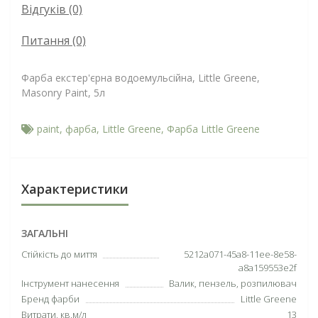
Відгуків (0)
Питання
(0)
Фарба екстер'єрна водоемульсійна, Little Greene,
Masonry Paint, 5л
paint
,
фарба
,
Little Greene
,
Фарба Little Greene
Характеристики
ЗАГАЛЬНІ
Cтійкість до миття
5212a071-45a8-11ee-8e58-
a8a159553e2f
Інструмент нанесення
Валик, пензель, розпилювач
Бренд фарби
Little Greene
Витрати, кв.м/л
13