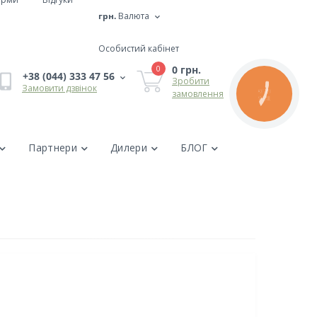
грн.
Валюта
Особистий кабінет
0 грн.
0
+38 (044) 333 47 56
Зробити
Замовити дзвінок
замовлення
КНОПКА
ЗВ'ЯЗКУ
Партнери
Дилери
БЛОГ