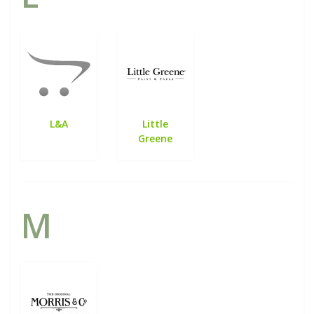
L&A
Little
Greene
M