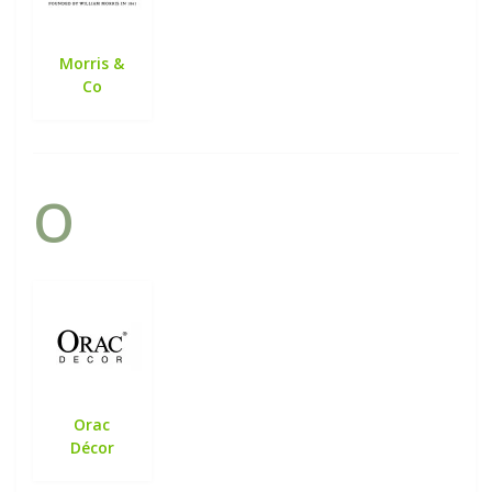
Morris &
Co
O
Orac
Décor