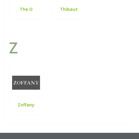
The O
Thibaut
Z
Zoffany