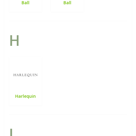
Ball
Ball
H
Harlequin
L