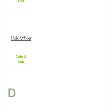
CIN
Cole &
Son
D