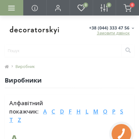
0
0
0
+38 (044) 333 47 56
Замовити дзвінок
Виробник
Виробники
Алфавітний
покажчик:
A
C
D
F
H
L
M
O
P
S
T
Z