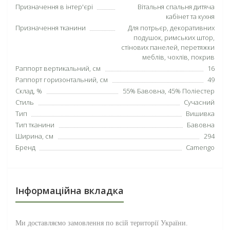
Призначення в інтер'єрі
Вітальня спальня дитяча
кабінет та кухня
Призначення тканини
Для потрьєр, декоративних
подушок, римських штор,
стінових панелей, перетяжки
меблів, чохлів, покрив
Раппорт вертикальний, см
16
Раппорт горизонтальний, см
49
Склад, %
55% Бавовна, 45% Поліестер
Стиль
Сучасний
Тип
Вишивка
Тип тканини
Бавовна
Ширина, см
294
Бренд
Camengo
Інформаційна вкладка
Ми доставляємо замовлення по всій території
України
.