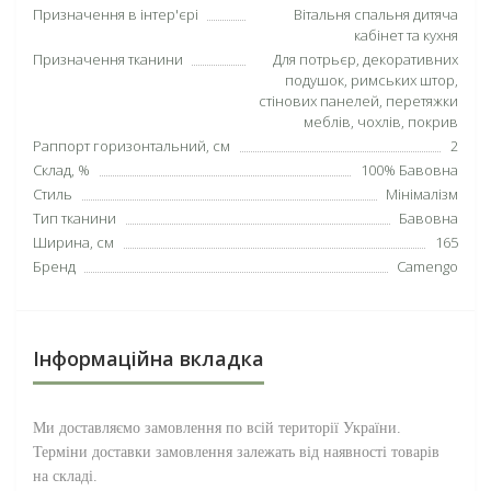
Призначення в інтер'єрі
Вітальня спальня дитяча
кабінет та кухня
Призначення тканини
Для потрьєр, декоративних
подушок, римських штор,
стінових панелей, перетяжки
меблів, чохлів, покрив
Раппорт горизонтальний, см
2
Склад, %
100% Бавовна
Стиль
Мінімалізм
Тип тканини
Бавовна
Ширина, см
165
Бренд
Camengo
Інформаційна вкладка
Ми доставляємо замовлення по всій території
України
.
Терміни доставки замовлення залежать від наявності товарів
на складі.