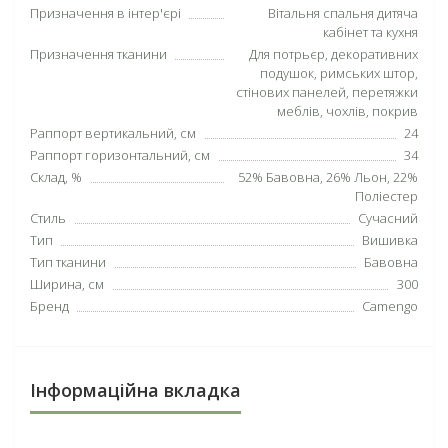
Призначення в інтер'єрі
Вітальня спальня дитяча
кабінет та кухня
Призначення тканини
Для потрьєр, декоративних
подушок, римських штор,
стінових панелей, перетяжки
меблів, чохлів, покрив
Раппорт вертикальний, см
24
Раппорт горизонтальний, см
34
Склад, %
52% Бавовна, 26% Льон, 22%
Поліестер
Стиль
Сучасний
Тип
Вишивка
Тип тканини
Бавовна
Ширина, см
300
Бренд
Camengo
Інформаційна вкладка