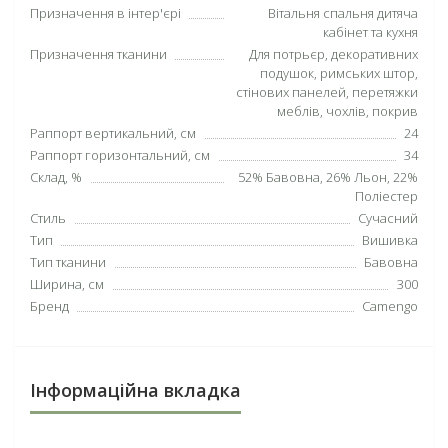
Призначення в інтер'єрі
Вітальня спальня дитяча
кабінет та кухня
Призначення тканини
Для потрьєр, декоративних
подушок, римських штор,
стінових панелей, перетяжки
меблів, чохлів, покрив
Раппорт вертикальний, см
24
Раппорт горизонтальний, см
34
Склад, %
52% Бавовна, 26% Льон, 22%
Поліестер
Стиль
Сучасний
Тип
Вишивка
Тип тканини
Бавовна
Ширина, см
300
Бренд
Camengo
Інформаційна вкладка