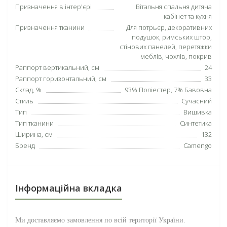
Призначення в інтер'єрі
Вітальня спальня дитяча
кабінет та кухня
Призначення тканини
Для потрьєр, декоративних
подушок, римських штор,
стінових панелей, перетяжки
меблів, чохлів, покрив
Раппорт вертикальний, см
24
Раппорт горизонтальний, см
33
Склад, %
93% Поліестер, 7% Бавовна
Стиль
Сучасний
Тип
Вишивка
Тип тканини
Синтетика
Ширина, см
132
Бренд
Camengo
Інформаційна вкладка
Ми доставляємо замовлення по всій території
України
.