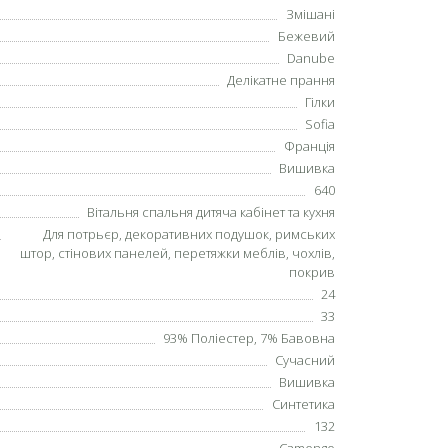
Змішані
Бежевий
Danube
Делікатне прання
Гілки
Sofia
Франція
Вишивка
640
Вітальня спальня дитяча кабінет та кухня
Для потрьєр, декоративних подушок, римських
штор, стінових панелей, перетяжки меблів, чохлів,
покрив
24
33
93% Поліестер, 7% Бавовна
Сучасний
Вишивка
Синтетика
132