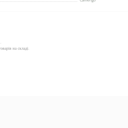
Camengo
и
.
оварів на складі.