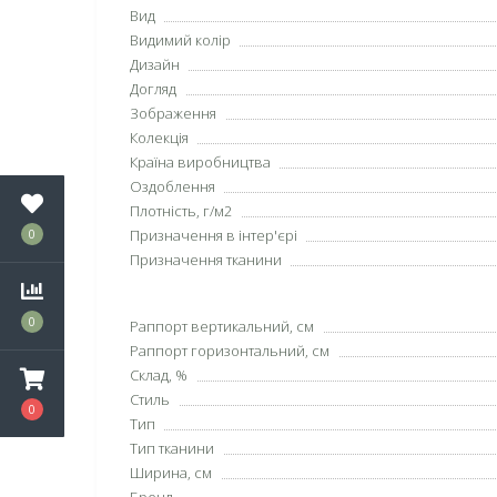
Вид
Видимий колір
Дизайн
Догляд
Зображення
Колекція
Країна виробництва
Оздоблення
Плотність, г/м2
Призначення в інтер'єрі
0
Призначення тканини
0
Раппорт вертикальний, см
Раппорт горизонтальний, см
Склад, %
Стиль
0
Тип
Тип тканини
Ширина, см