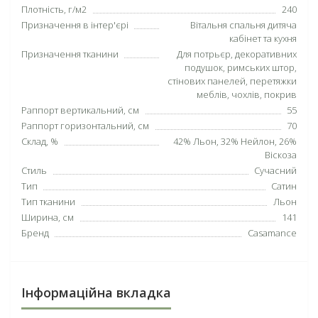
Плотність, г/м2
240
Призначення в інтер'єрі
Вітальня спальня дитяча
кабінет та кухня
Призначення тканини
Для потрьєр, декоративних
подушок, римських штор,
стінових панелей, перетяжки
меблів, чохлів, покрив
Раппорт вертикальний, см
55
Раппорт горизонтальний, см
70
Склад, %
42% Льон, 32% Нейлон, 26%
Віскоза
Стиль
Сучасний
Тип
Сатин
Тип тканини
Льон
Ширина, см
141
Бренд
Casamance
Інформаційна вкладка