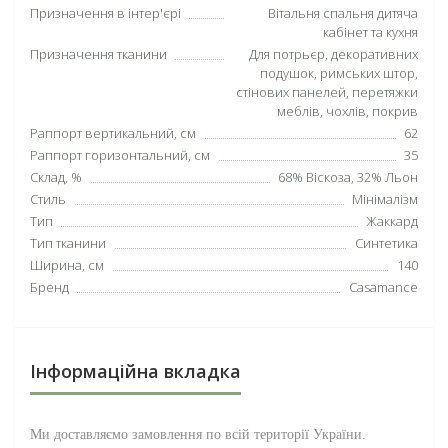
Призначення в інтер'єрі
Вітальня спальня дитяча
кабінет та кухня
Призначення тканини
Для потрьєр, декоративних
подушок, римських штор,
стінових панелей, перетяжки
меблів, чохлів, покрив
Раппорт вертикальний, см
62
Раппорт горизонтальний, см
35
Склад, %
68% Віскоза, 32% Льон
Стиль
Мінімалізм
Тип
Жаккард
Тип тканини
Синтетика
Ширина, см
140
Бренд
Casamance
Інформаційна вкладка
Ми доставляємо замовлення по всій території
України
.